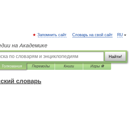
Запомнить сайт
Словарь на свой сайт
RU
едии на Академике
Найти!
Толкования
Переводы
Книги
Игры ⚽
ский словарь