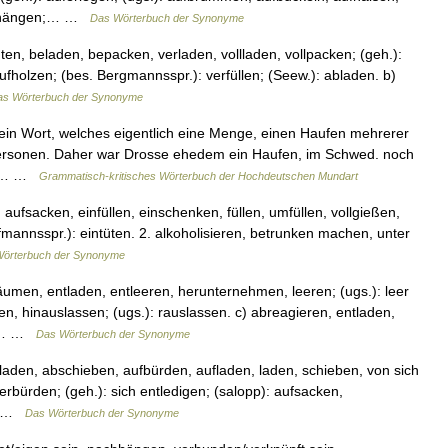
aufhängen;… …
Das Wörterbuch der Synonyme
en, beladen, bepacken, verladen, vollladen, vollpacken; (geh.):
ufholzen; (bes. Bergmannsspr.): verfüllen; (Seew.): abladen. b)
as Wörterbuch der Synonyme
. ein Wort, welches eigentlich eine Menge, einen Haufen mehrerer
ersonen. Daher war Drosse ehedem ein Haufen, im Schwed. noch
ste… …
Grammatisch-kritisches Wörterbuch der Hochdeutschen Mundart
aufsacken, einfüllen, einschenken, füllen, umfüllen, vollgießen,
fmannsspr.): eintüten. 2. alkoholisieren, betrunken machen, unter
örterbuch der Synonyme
men, entladen, entleeren, herunternehmen, leeren; (ugs.): leer
, hinauslassen; (ugs.): rauslassen. c) abreagieren, entladen,
en.… …
Das Wörterbuch der Synonyme
laden, abschieben, aufbürden, aufladen, laden, schieben, von sich
rbürden; (geh.): sich entledigen; (salopp): aufsacken,
;… …
Das Wörterbuch der Synonyme