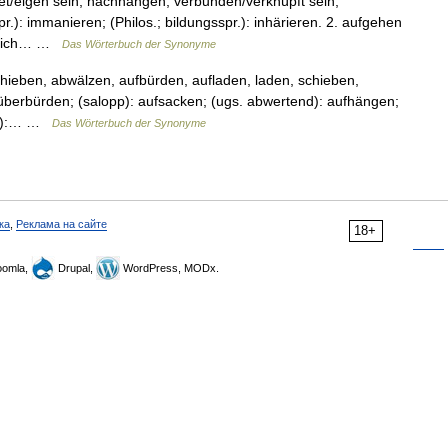
t/eigen sein, nachhängen, verbunden/verknüpft sein,
r.): immanieren; (Philos.; bildungsspr.): inhärieren. 2. aufgehen
n, sich… …
Das Wörterbuch der Synonyme
hieben, abwälzen, aufbürden, aufladen, laden, schieben,
 überbürden; (salopp): aufsacken; (ugs. abwertend): aufhängen;
ch.):… …
Das Wörterbuch der Synonyme
ка
,
Реклама на сайте
18+
omla,
Drupal,
WordPress, MODx.