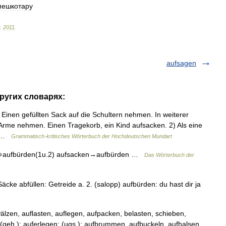
мешкотару
.
2011
.
aufsagen
других словарях:
 Einen gefüllten Sack auf die Schultern nehmen. In weiterer
 Arme nehmen. Einen Tragekorb, ein Kind aufsacken. 2) Als eine
t… …
Grammatisch-kritisches Wörterbuch der Hochdeutschen Mundart
.⇨aufbürden(1u.2) aufsacken→aufbürden …
Das Wörterbuch der
Säcke abfüllen: Getreide a. 2. (salopp) aufbürden: du hast dir ja
zen, auflasten, auflegen, aufpacken, belasten, schieben,
(geh.): auferlegen; (ugs.): aufbrummen, aufbuckeln, aufhalsen,