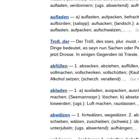
aufladen, verdonnern; (ugs. abwertend): 
aufladen
— a) auflasten, aufpacken, befracht
aufbürden; (salopp): aufsacken; (landsch.): a
auflasten, aufpacken, aufschwatzen,… …
D
Troß, der
— Der Tróß, des sses, plur. inusit
Dinge bedeutet, es seyn nun Sachen oder P
jetzt Drosse. In einigen Gegenden ist Trie
abfüllen
— 1. absacken, abziehen, auffüllen, 
vollmachen, vollschenken, vollschütten; (Kau
Alkohol setzen; (scherzh. veraltend) …
Das W
abladen
— 1. a) ausladen, auspacken, ausräu
machen; (Seemannsspr.): löschen. b) absetzen
loswerden; (ugs.): Luft machen, rauslass
abwälzen
— 1. fortwälzen, wegwälzen. 2. ab
schieben, wälzen, zuschieben; (schweiz.): übe
unterjubeln; (ugs. abwertend): aufhängen