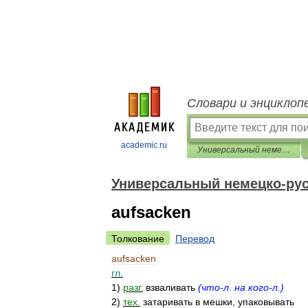
Словари и энциклоп
academic.ru
Универсальный немецко-русский словарь
Универсальный немецко-рус
aufsacken
Толкование
Перевод
aufsacken
гл
.
1
)
разг
.
взваливать
(
что
-
л
.
на
кого
-
л
.)
2
)
тех
.
затаривать
в
мешки
,
упаковывать