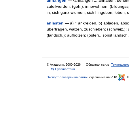
anhängen
— ¹anhängen 1. anhaften, behafte
zuteilwerden; (geh.): innewohnen; (bildungssp
in, sich ganz widmen, sich hingeben, lebe
anlasten
— a) ↑ ankreiden. b) abladen, absc
übertragen, wälzen, zuschieben; (schweiz.):
(landsch.): aufholzen; (österr., sonst lands
© Академик, 2000-2026
Обратная связь:
Техподдерж
👣 Путешествия
Экспорт словарей на сайты
, сделанные на PHP,
Jo