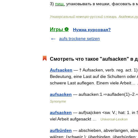
3
)
пищ
.
упаковывать
в
мешки
,
фасовать
в
Универсальный
немецко
-
русский
словарь
.
Академик
.
ру
Игры ⚽
Нужна курсовая?
aufs trockene setzen
Смотреть что такое "aufsacken" в 
Aufsacken
— † Aufsacken, verb. reg. act. 1)
Bedeutung, eine Last auf die Schultern oder
schwere Last auflegen. Einem viele Arbei
aufsacken
— aufsacken:1.⇨aufladen(1)–2
Synonyme
aufsacken
— auf|sa|cken <sw. V.; hat: 1. in 
viel Arbeit aufgesackt …
Universal-Lexikon
aufbürden
— abschieben, abverlangen, abwäl
wälzen; (schweiz.): überbinden, überbürden; 